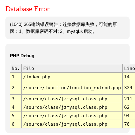
Database Error
(1040) 365建站错误警告：连接数据库失败，可能的原
因：1、数据库密码不对; 2、mysql未启动。
PHP Debug
No.
File
Line
1
/index.php
14
2
/source/function/function_extend.php
324
3
/source/class/jzmysql.class.php
211
4
/source/class/jzmysql.class.php
62
5
/source/class/jzmysql.class.php
94
6
/source/class/jzmysql.class.php
76