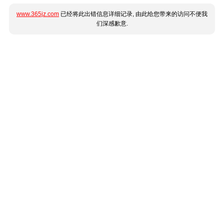
www.365jz.com
已经将此出错信息详细记录, 由此给您带来的访问不便我
们深感歉意.