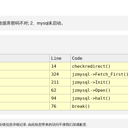
据库密码不对; 2、mysql未启动。
Line
Code
14
checkredirect()
324
jzmysql->Fetch_First(
211
jzmysql->Init()
62
jzmysql->Open()
94
jzmysql->halt()
76
break()
出错信息详细记录, 由此给您带来的访问不便我们深感歉意.