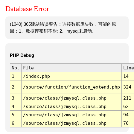
Database Error
(1040) 365建站错误警告：连接数据库失败，可能的原
因：1、数据库密码不对; 2、mysql未启动。
PHP Debug
No.
File
Line
1
/index.php
14
2
/source/function/function_extend.php
324
3
/source/class/jzmysql.class.php
211
4
/source/class/jzmysql.class.php
62
5
/source/class/jzmysql.class.php
94
6
/source/class/jzmysql.class.php
76