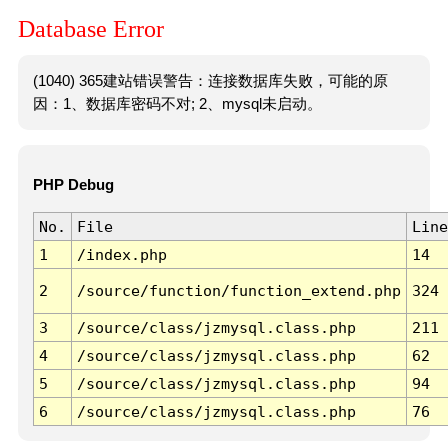
Database Error
(1040) 365建站错误警告：连接数据库失败，可能的原
因：1、数据库密码不对; 2、mysql未启动。
PHP Debug
No.
File
Line
1
/index.php
14
2
/source/function/function_extend.php
324
3
/source/class/jzmysql.class.php
211
4
/source/class/jzmysql.class.php
62
5
/source/class/jzmysql.class.php
94
6
/source/class/jzmysql.class.php
76