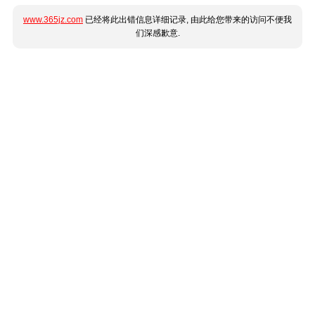
www.365jz.com
已经将此出错信息详细记录, 由此给您带来的访问不便我
们深感歉意.