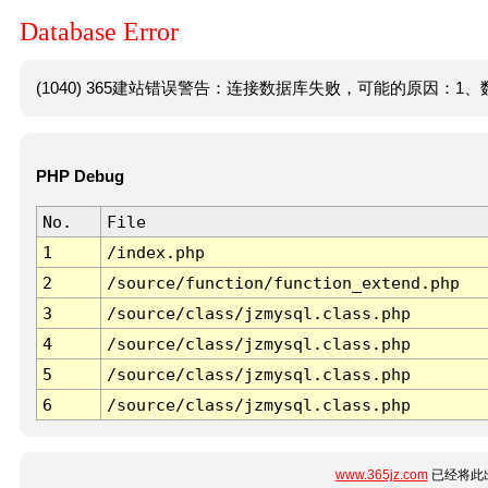
Database Error
(1040) 365建站错误警告：连接数据库失败，可能的原因：1、数
PHP Debug
No.
File
1
/index.php
2
/source/function/function_extend.php
3
/source/class/jzmysql.class.php
4
/source/class/jzmysql.class.php
5
/source/class/jzmysql.class.php
6
/source/class/jzmysql.class.php
www.365jz.com
已经将此