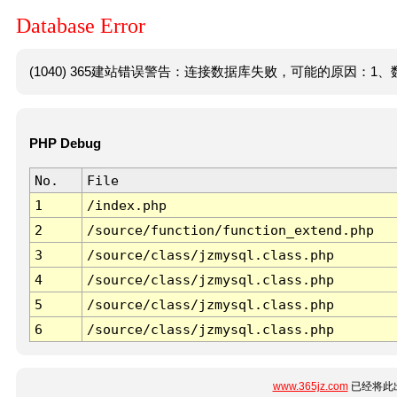
Database Error
(1040) 365建站错误警告：连接数据库失败，可能的原因：1、数
PHP Debug
No.
File
1
/index.php
2
/source/function/function_extend.php
3
/source/class/jzmysql.class.php
4
/source/class/jzmysql.class.php
5
/source/class/jzmysql.class.php
6
/source/class/jzmysql.class.php
www.365jz.com
已经将此