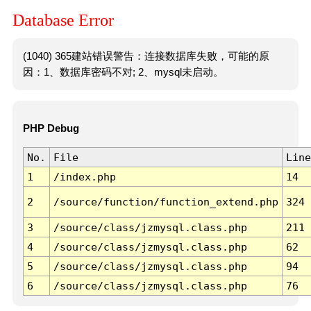
Database Error
(1040) 365建站错误警告：连接数据库失败，可能的原
因：1、数据库密码不对; 2、mysql未启动。
PHP Debug
No.
File
Line
1
/index.php
14
2
/source/function/function_extend.php
324
3
/source/class/jzmysql.class.php
211
4
/source/class/jzmysql.class.php
62
5
/source/class/jzmysql.class.php
94
6
/source/class/jzmysql.class.php
76