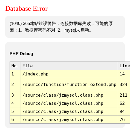
Database Error
(1040) 365建站错误警告：连接数据库失败，可能的原
因：1、数据库密码不对; 2、mysql未启动。
PHP Debug
No.
File
Line
1
/index.php
14
2
/source/function/function_extend.php
324
3
/source/class/jzmysql.class.php
211
4
/source/class/jzmysql.class.php
62
5
/source/class/jzmysql.class.php
94
6
/source/class/jzmysql.class.php
76