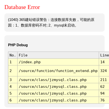
Database Error
(1040) 365建站错误警告：连接数据库失败，可能的原
因：1、数据库密码不对; 2、mysql未启动。
PHP Debug
No.
File
Line
1
/index.php
14
2
/source/function/function_extend.php
324
3
/source/class/jzmysql.class.php
211
4
/source/class/jzmysql.class.php
62
5
/source/class/jzmysql.class.php
94
6
/source/class/jzmysql.class.php
76