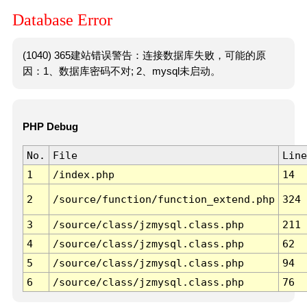
Database Error
(1040) 365建站错误警告：连接数据库失败，可能的原
因：1、数据库密码不对; 2、mysql未启动。
PHP Debug
No.
File
Line
1
/index.php
14
2
/source/function/function_extend.php
324
3
/source/class/jzmysql.class.php
211
4
/source/class/jzmysql.class.php
62
5
/source/class/jzmysql.class.php
94
6
/source/class/jzmysql.class.php
76