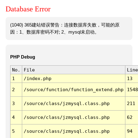
Database Error
(1040) 365建站错误警告：连接数据库失败，可能的原
因：1、数据库密码不对; 2、mysql未启动。
PHP Debug
No.
File
Line
1
/index.php
13
2
/source/function/function_extend.php
1548
3
/source/class/jzmysql.class.php
211
4
/source/class/jzmysql.class.php
62
5
/source/class/jzmysql.class.php
94