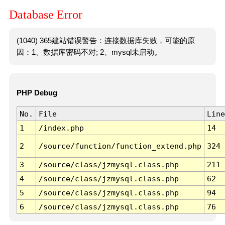
Database Error
(1040) 365建站错误警告：连接数据库失败，可能的原
因：1、数据库密码不对; 2、mysql未启动。
PHP Debug
No.
File
Line
1
/index.php
14
2
/source/function/function_extend.php
324
3
/source/class/jzmysql.class.php
211
4
/source/class/jzmysql.class.php
62
5
/source/class/jzmysql.class.php
94
6
/source/class/jzmysql.class.php
76