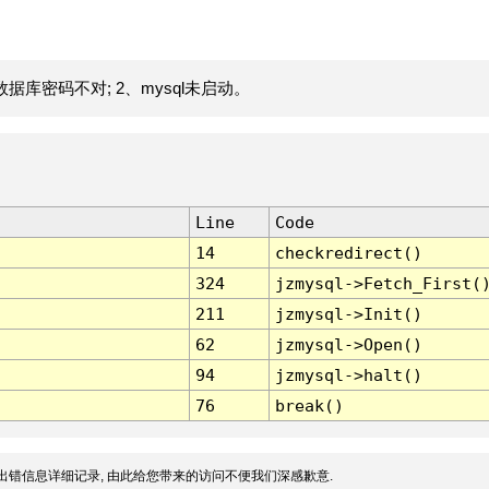
据库密码不对; 2、mysql未启动。
Line
Code
14
checkredirect()
324
jzmysql->Fetch_First(
211
jzmysql->Init()
62
jzmysql->Open()
94
jzmysql->halt()
76
break()
出错信息详细记录, 由此给您带来的访问不便我们深感歉意.