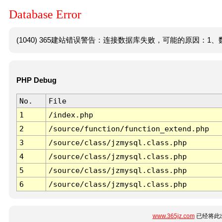
Database Error
(1040) 365建站错误警告：连接数据库失败，可能的原因：1、数
PHP Debug
No.
File
1
/index.php
2
/source/function/function_extend.php
3
/source/class/jzmysql.class.php
4
/source/class/jzmysql.class.php
5
/source/class/jzmysql.class.php
6
/source/class/jzmysql.class.php
www.365jz.com
已经将此