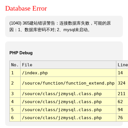
Database Error
(1040) 365建站错误警告：连接数据库失败，可能的原
因：1、数据库密码不对; 2、mysql未启动。
PHP Debug
No.
File
Line
1
/index.php
14
2
/source/function/function_extend.php
324
3
/source/class/jzmysql.class.php
211
4
/source/class/jzmysql.class.php
62
5
/source/class/jzmysql.class.php
94
6
/source/class/jzmysql.class.php
76