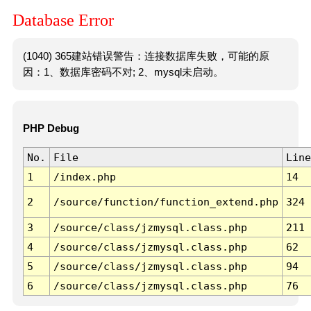
Database Error
(1040) 365建站错误警告：连接数据库失败，可能的原
因：1、数据库密码不对; 2、mysql未启动。
PHP Debug
No.
File
Line
1
/index.php
14
2
/source/function/function_extend.php
324
3
/source/class/jzmysql.class.php
211
4
/source/class/jzmysql.class.php
62
5
/source/class/jzmysql.class.php
94
6
/source/class/jzmysql.class.php
76