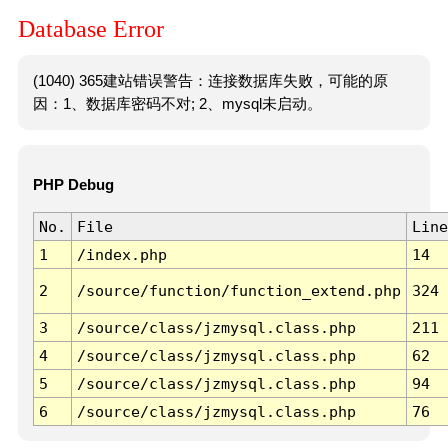
Database Error
(1040) 365建站错误警告：连接数据库失败，可能的原
因：1、数据库密码不对; 2、mysql未启动。
PHP Debug
No.
File
Line
1
/index.php
14
2
/source/function/function_extend.php
324
3
/source/class/jzmysql.class.php
211
4
/source/class/jzmysql.class.php
62
5
/source/class/jzmysql.class.php
94
6
/source/class/jzmysql.class.php
76